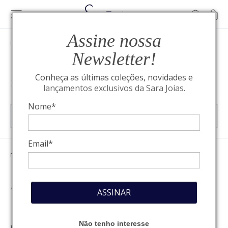
Assine nossa
HOME
/
BLOG
/
ADMIN
Newsletter!
admin
Conheça as últimas coleções, novidades e
lançamentos exclusivos da Sara Joias.
Nome*
Email*
NAVEGUE POR CATEGORIAS
Alta Joalheria
IWC Schaffhausen
Relógios
ASSINAR
Não tenho interesse