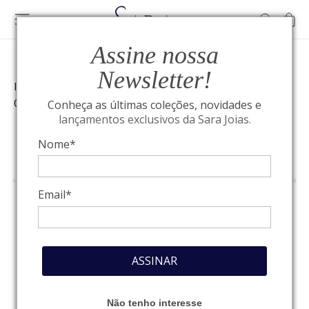
Assine nossa
Newsletter!
Início
»
TUDOR Pelagos FXD GMT M2542G247NU-
0002: Precisão e Tradição Militar
Conheça as últimas coleções, novidades e
lançamentos exclusivos da Sara Joias.
Nome*
TUDOR
Email*
TUDOR Pelagos
FXD GMT
ASSINAR
M2542G247NU-0002:
Não tenho interesse