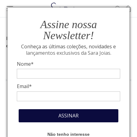
Assine nossa
Newsletter!
Início
»
Tipos de aliança de casamento: Conheça e
escolha a sua!
Conheça as últimas coleções, novidades e
lançamentos exclusivos da Sara Joias.
Nome*
ALTA JOALHERIA
Email*
Tipos de aliança de
casamento: Conheça
ASSINAR
e escolha a sua!
Não tenho interesse