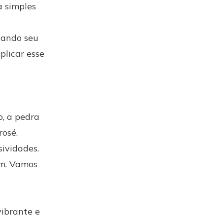
a simples
ciando seu
xplicar esse
, a pedra
rosé.
sividades.
um. Vamos
vibrante e