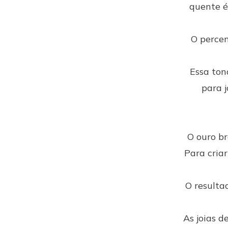
quente é
O percen
Essa ton
para j
O ouro br
Para cria
O resulta
As joias 