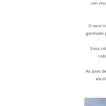
um visu
O ouro r
ganhado p
Essa co
cob
As joias 
esco