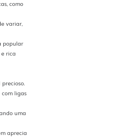
cas, como
e variar,
a popular
 e rica
 precioso.
 com ligas
onando uma
em aprecia