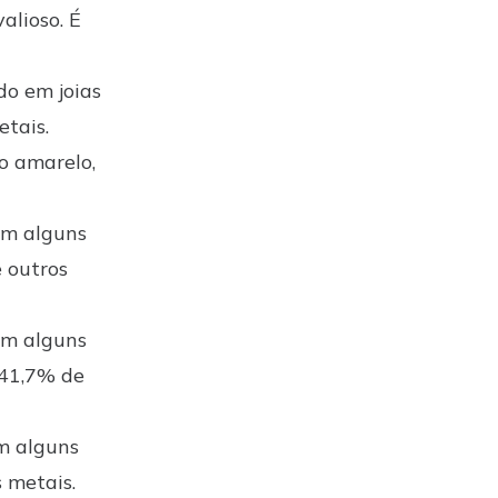
alioso. É
do em joias
etais.
o amarelo,
em alguns
 outros
em alguns
 41,7% de
m alguns
 metais.