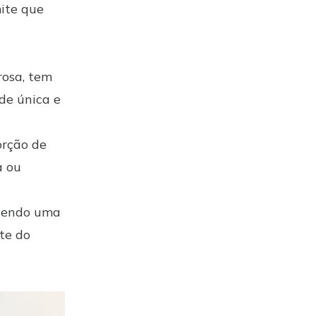
mite que
rosa, tem
de única e
orção de
a ou
 sendo uma
te do