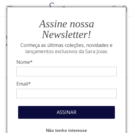
Assine nossa
Newsletter!
Início
»
Tipos de anel de noivado: quais são seus tipos e
como escolher
Conheça as últimas coleções, novidades e
lançamentos exclusivos da Sara Joias.
Nome*
ALTA JOALHERIA
Email*
Tipos de anel de
noivado: quais são
ASSINAR
seus tipos e como
Não tenho interesse